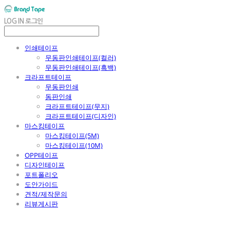
LOG IN
로그인
인쇄테이프
무동판인쇄테이프(컬러)
무동판인쇄테이프(흑백)
크라프트테이프
무동판인쇄
동판인쇄
크라프트테이프(무지)
크라프트테이프(디자인)
마스킹테이프
마스킹테이프(5M)
마스킹테이프(10M)
OPP테이프
디자인테이프
포트폴리오
도안가이드
견적/제작문의
리뷰게시판