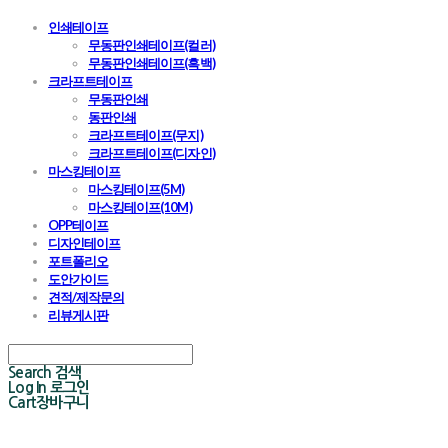
인쇄테이프
무동판인쇄테이프(컬러)
무동판인쇄테이프(흑백)
크라프트테이프
무동판인쇄
동판인쇄
크라프트테이프(무지)
크라프트테이프(디자인)
마스킹테이프
마스킹테이프(5M)
마스킹테이프(10M)
OPP테이프
디자인테이프
포트폴리오
도안가이드
견적/제작문의
리뷰게시판
Search
검색
Log In
로그인
Cart
장바구니