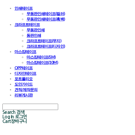
인쇄테이프
무동판인쇄테이프(컬러)
무동판인쇄테이프(흑백)
크라프트테이프
무동판인쇄
동판인쇄
크라프트테이프(무지)
크라프트테이프(디자인)
마스킹테이프
마스킹테이프(5M)
마스킹테이프(10M)
OPP테이프
디자인테이프
포트폴리오
도안가이드
견적/제작문의
리뷰게시판
Search
검색
Log In
로그인
Cart
장바구니