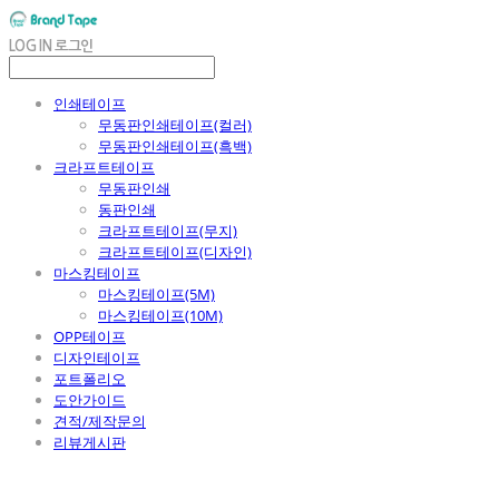
LOG IN
로그인
인쇄테이프
무동판인쇄테이프(컬러)
무동판인쇄테이프(흑백)
크라프트테이프
무동판인쇄
동판인쇄
크라프트테이프(무지)
크라프트테이프(디자인)
마스킹테이프
마스킹테이프(5M)
마스킹테이프(10M)
OPP테이프
디자인테이프
포트폴리오
도안가이드
견적/제작문의
리뷰게시판