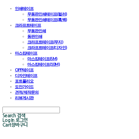
인쇄테이프
무동판인쇄테이프(컬러)
무동판인쇄테이프(흑백)
크라프트테이프
무동판인쇄
동판인쇄
크라프트테이프(무지)
크라프트테이프(디자인)
마스킹테이프
마스킹테이프(5M)
마스킹테이프(10M)
OPP테이프
디자인테이프
포트폴리오
도안가이드
견적/제작문의
리뷰게시판
Search
검색
Log In
로그인
Cart
장바구니