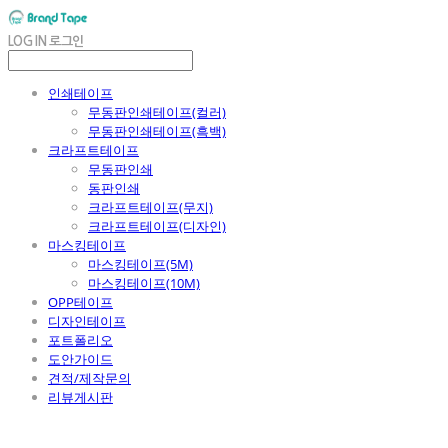
LOG IN
로그인
인쇄테이프
무동판인쇄테이프(컬러)
무동판인쇄테이프(흑백)
크라프트테이프
무동판인쇄
동판인쇄
크라프트테이프(무지)
크라프트테이프(디자인)
마스킹테이프
마스킹테이프(5M)
마스킹테이프(10M)
OPP테이프
디자인테이프
포트폴리오
도안가이드
견적/제작문의
리뷰게시판