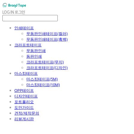
LOG IN
로그인
인쇄테이프
무동판인쇄테이프(컬러)
무동판인쇄테이프(흑백)
크라프트테이프
무동판인쇄
동판인쇄
크라프트테이프(무지)
크라프트테이프(디자인)
마스킹테이프
마스킹테이프(5M)
마스킹테이프(10M)
OPP테이프
디자인테이프
포트폴리오
도안가이드
견적/제작문의
리뷰게시판