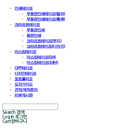
인쇄테이프
무동판인쇄테이프(컬러)
무동판인쇄테이프(흑백)
크라프트테이프
무동판인쇄
동판인쇄
크라프트테이프(무지)
크라프트테이프(디자인)
마스킹테이프
마스킹테이프(5M)
마스킹테이프(10M)
OPP테이프
디자인테이프
포트폴리오
도안가이드
견적/제작문의
리뷰게시판
Search
검색
Log In
로그인
Cart
장바구니