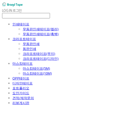
LOG IN
로그인
인쇄테이프
무동판인쇄테이프(컬러)
무동판인쇄테이프(흑백)
크라프트테이프
무동판인쇄
동판인쇄
크라프트테이프(무지)
크라프트테이프(디자인)
마스킹테이프
마스킹테이프(5M)
마스킹테이프(10M)
OPP테이프
디자인테이프
포트폴리오
도안가이드
견적/제작문의
리뷰게시판