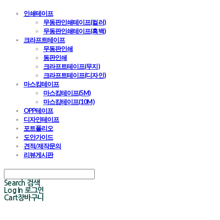
인쇄테이프
무동판인쇄테이프(컬러)
무동판인쇄테이프(흑백)
크라프트테이프
무동판인쇄
동판인쇄
크라프트테이프(무지)
크라프트테이프(디자인)
마스킹테이프
마스킹테이프(5M)
마스킹테이프(10M)
OPP테이프
디자인테이프
포트폴리오
도안가이드
견적/제작문의
리뷰게시판
Search
검색
Log In
로그인
Cart
장바구니