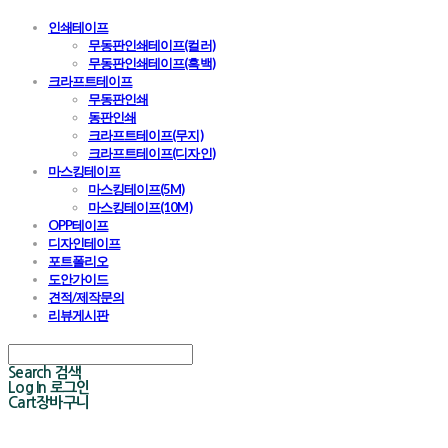
인쇄테이프
무동판인쇄테이프(컬러)
무동판인쇄테이프(흑백)
크라프트테이프
무동판인쇄
동판인쇄
크라프트테이프(무지)
크라프트테이프(디자인)
마스킹테이프
마스킹테이프(5M)
마스킹테이프(10M)
OPP테이프
디자인테이프
포트폴리오
도안가이드
견적/제작문의
리뷰게시판
Search
검색
Log In
로그인
Cart
장바구니