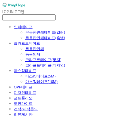
LOG IN
로그인
인쇄테이프
무동판인쇄테이프(컬러)
무동판인쇄테이프(흑백)
크라프트테이프
무동판인쇄
동판인쇄
크라프트테이프(무지)
크라프트테이프(디자인)
마스킹테이프
마스킹테이프(5M)
마스킹테이프(10M)
OPP테이프
디자인테이프
포트폴리오
도안가이드
견적/제작문의
리뷰게시판