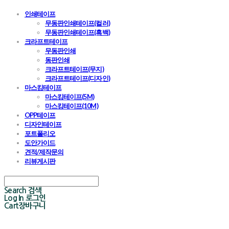
인쇄테이프
무동판인쇄테이프(컬러)
무동판인쇄테이프(흑백)
크라프트테이프
무동판인쇄
동판인쇄
크라프트테이프(무지)
크라프트테이프(디자인)
마스킹테이프
마스킹테이프(5M)
마스킹테이프(10M)
OPP테이프
디자인테이프
포트폴리오
도안가이드
견적/제작문의
리뷰게시판
Search
검색
Log In
로그인
Cart
장바구니