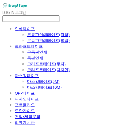
LOG IN
로그인
인쇄테이프
무동판인쇄테이프(컬러)
무동판인쇄테이프(흑백)
크라프트테이프
무동판인쇄
동판인쇄
크라프트테이프(무지)
크라프트테이프(디자인)
마스킹테이프
마스킹테이프(5M)
마스킹테이프(10M)
OPP테이프
디자인테이프
포트폴리오
도안가이드
견적/제작문의
리뷰게시판