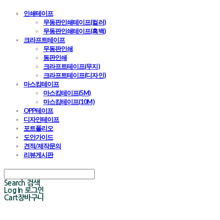
인쇄테이프
무동판인쇄테이프(컬러)
무동판인쇄테이프(흑백)
크라프트테이프
무동판인쇄
동판인쇄
크라프트테이프(무지)
크라프트테이프(디자인)
마스킹테이프
마스킹테이프(5M)
마스킹테이프(10M)
OPP테이프
디자인테이프
포트폴리오
도안가이드
견적/제작문의
리뷰게시판
Search
검색
Log In
로그인
Cart
장바구니