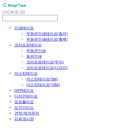
LOG IN
로그인
인쇄테이프
무동판인쇄테이프(컬러)
무동판인쇄테이프(흑백)
크라프트테이프
무동판인쇄
동판인쇄
크라프트테이프(무지)
크라프트테이프(디자인)
마스킹테이프
마스킹테이프(5M)
마스킹테이프(10M)
OPP테이프
디자인테이프
포트폴리오
도안가이드
견적/제작문의
리뷰게시판