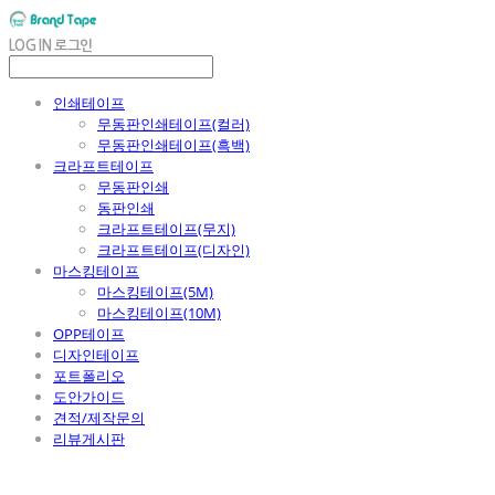
LOG IN
로그인
인쇄테이프
무동판인쇄테이프(컬러)
무동판인쇄테이프(흑백)
크라프트테이프
무동판인쇄
동판인쇄
크라프트테이프(무지)
크라프트테이프(디자인)
마스킹테이프
마스킹테이프(5M)
마스킹테이프(10M)
OPP테이프
디자인테이프
포트폴리오
도안가이드
견적/제작문의
리뷰게시판