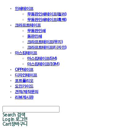
인쇄테이프
무동판인쇄테이프(컬러)
무동판인쇄테이프(흑백)
크라프트테이프
무동판인쇄
동판인쇄
크라프트테이프(무지)
크라프트테이프(디자인)
마스킹테이프
마스킹테이프(5M)
마스킹테이프(10M)
OPP테이프
디자인테이프
포트폴리오
도안가이드
견적/제작문의
리뷰게시판
Search
검색
Log In
로그인
Cart
장바구니