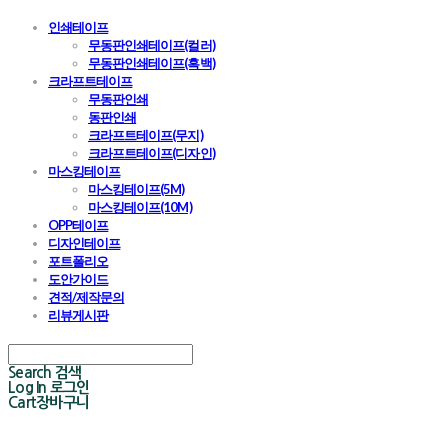
인쇄테이프
무동판인쇄테이프(컬러)
무동판인쇄테이프(흑백)
크라프트테이프
무동판인쇄
동판인쇄
크라프트테이프(무지)
크라프트테이프(디자인)
마스킹테이프
마스킹테이프(5M)
마스킹테이프(10M)
OPP테이프
디자인테이프
포트폴리오
도안가이드
견적/제작문의
리뷰게시판
Search
검색
Log In
로그인
Cart
장바구니