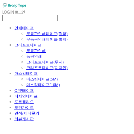
LOG IN
로그인
인쇄테이프
무동판인쇄테이프(컬러)
무동판인쇄테이프(흑백)
크라프트테이프
무동판인쇄
동판인쇄
크라프트테이프(무지)
크라프트테이프(디자인)
마스킹테이프
마스킹테이프(5M)
마스킹테이프(10M)
OPP테이프
디자인테이프
포트폴리오
도안가이드
견적/제작문의
리뷰게시판