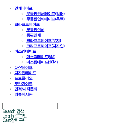
인쇄테이프
무동판인쇄테이프(컬러)
무동판인쇄테이프(흑백)
크라프트테이프
무동판인쇄
동판인쇄
크라프트테이프(무지)
크라프트테이프(디자인)
마스킹테이프
마스킹테이프(5M)
마스킹테이프(10M)
OPP테이프
디자인테이프
포트폴리오
도안가이드
견적/제작문의
리뷰게시판
Search
검색
Log In
로그인
Cart
장바구니