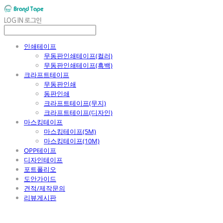
LOG IN
로그인
인쇄테이프
무동판인쇄테이프(컬러)
무동판인쇄테이프(흑백)
크라프트테이프
무동판인쇄
동판인쇄
크라프트테이프(무지)
크라프트테이프(디자인)
마스킹테이프
마스킹테이프(5M)
마스킹테이프(10M)
OPP테이프
디자인테이프
포트폴리오
도안가이드
견적/제작문의
리뷰게시판