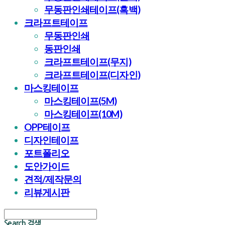
무동판인쇄테이프(흑백)
크라프트테이프
무동판인쇄
동판인쇄
크라프트테이프(무지)
크라프트테이프(디자인)
마스킹테이프
마스킹테이프(5M)
마스킹테이프(10M)
OPP테이프
디자인테이프
포트폴리오
도안가이드
견적/제작문의
리뷰게시판
Search
검색