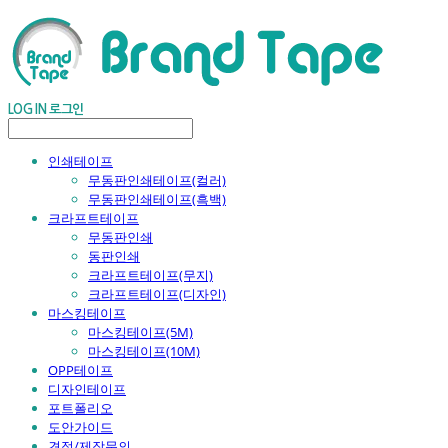
LOG IN
로그인
인쇄테이프
무동판인쇄테이프(컬러)
무동판인쇄테이프(흑백)
크라프트테이프
무동판인쇄
동판인쇄
크라프트테이프(무지)
크라프트테이프(디자인)
마스킹테이프
마스킹테이프(5M)
마스킹테이프(10M)
OPP테이프
디자인테이프
포트폴리오
도안가이드
견적/제작문의