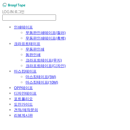
LOG IN
로그인
인쇄테이프
무동판인쇄테이프(컬러)
무동판인쇄테이프(흑백)
크라프트테이프
무동판인쇄
동판인쇄
크라프트테이프(무지)
크라프트테이프(디자인)
마스킹테이프
마스킹테이프(5M)
마스킹테이프(10M)
OPP테이프
디자인테이프
포트폴리오
도안가이드
견적/제작문의
리뷰게시판