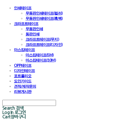
인쇄테이프
무동판인쇄테이프(컬러)
무동판인쇄테이프(흑백)
크라프트테이프
무동판인쇄
동판인쇄
크라프트테이프(무지)
크라프트테이프(디자인)
마스킹테이프
마스킹테이프(5M)
마스킹테이프(10M)
OPP테이프
디자인테이프
포트폴리오
도안가이드
견적/제작문의
리뷰게시판
Search
검색
Log In
로그인
Cart
장바구니